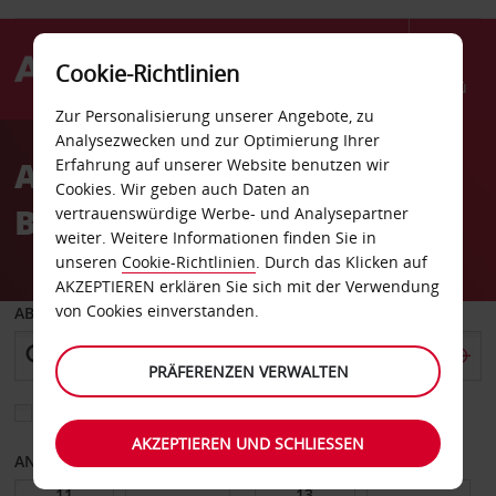
Cookie-Richtlinien
Menü
Zur Personalisierung unserer Angebote, zu
Welcome
Analysezwecken und zur Optimierung Ihrer
to
Autovermietung Pau
Erfahrung auf unserer Website benutzen wir
Avis
Cookies. Wir geben auch Daten an
Bahnhof
vertrauenswürdige Werbe- und Analysepartner
weiter. Weitere Informationen finden Sie in
unseren
Cookie-Richtlinien
. Durch das Klicken auf
AKZEPTIEREN erklären Sie sich mit der Verwendung
von Cookies einverstanden.
ABHOLEN VON
PRÄFERENZEN VERWALTEN
Eine andere Rückgabestation auswählen
AKZEPTIEREN UND SCHLIESSEN
ANFANGSDATUM
ENDDATUM