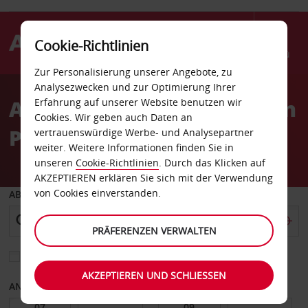
Cookie-Richtlinien
Menü
Zur Personalisierung unserer Angebote, zu
Welcome
Analysezwecken und zur Optimierung Ihrer
to
Autovermietung Flughafen
Erfahrung auf unserer Website benutzen wir
Avis
Cookies. Wir geben auch Daten an
Pau-Pyrenäen
vertrauenswürdige Werbe- und Analysepartner
weiter. Weitere Informationen finden Sie in
unseren
Cookie-Richtlinien
. Durch das Klicken auf
AKZEPTIEREN erklären Sie sich mit der Verwendung
von Cookies einverstanden.
ABHOLEN VON
PRÄFERENZEN VERWALTEN
Eine andere Rückgabestation auswählen
AKZEPTIEREN UND SCHLIESSEN
ANFANGSDATUM
ENDDATUM