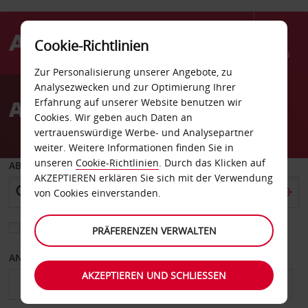
Cookie-Richtlinien
Menü
Zur Personalisierung unserer Angebote, zu
Welcome
Analysezwecken und zur Optimierung Ihrer
to
Autovermietung Monaco
Erfahrung auf unserer Website benutzen wir
Avis
Cookies. Wir geben auch Daten an
vertrauenswürdige Werbe- und Analysepartner
weiter. Weitere Informationen finden Sie in
unseren
Cookie-Richtlinien
. Durch das Klicken auf
ABHOLEN VON
AKZEPTIEREN erklären Sie sich mit der Verwendung
von Cookies einverstanden.
Eine andere Rückgabestation auswählen
PRÄFERENZEN VERWALTEN
ANFANGSDATUM
ENDDATUM
AKZEPTIEREN UND SCHLIESSEN