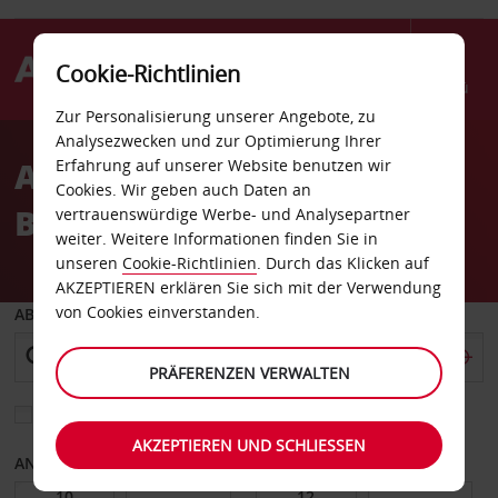
Cookie-Richtlinien
Menü
Zur Personalisierung unserer Angebote, zu
Welcome
Analysezwecken und zur Optimierung Ihrer
to
Autovermietung Colmar
Erfahrung auf unserer Website benutzen wir
Avis
Cookies. Wir geben auch Daten an
Bahnhof
vertrauenswürdige Werbe- und Analysepartner
weiter. Weitere Informationen finden Sie in
unseren
Cookie-Richtlinien
. Durch das Klicken auf
AKZEPTIEREN erklären Sie sich mit der Verwendung
von Cookies einverstanden.
ABHOLEN VON
PRÄFERENZEN VERWALTEN
Eine andere Rückgabestation auswählen
AKZEPTIEREN UND SCHLIESSEN
ANFANGSDATUM
ENDDATUM