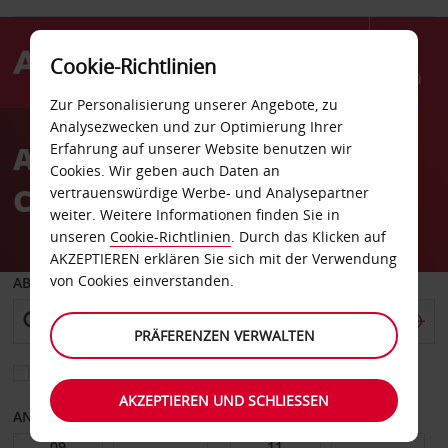
Cookie-Richtlinien
Menü
Zur Personalisierung unserer Angebote, zu
Welcome
Analysezwecken und zur Optimierung Ihrer
to
Autovermietung
Erfahrung auf unserer Website benutzen wir
Avis
Cookies. Wir geben auch Daten an
Châteauneuf-sur-Loire
vertrauenswürdige Werbe- und Analysepartner
weiter. Weitere Informationen finden Sie in
unseren
Cookie-Richtlinien
. Durch das Klicken auf
AKZEPTIEREN erklären Sie sich mit der Verwendung
von Cookies einverstanden.
ABHOLEN VON
PRÄFERENZEN VERWALTEN
Eine andere Rückgabestation auswählen
AKZEPTIEREN UND SCHLIESSEN
ANFANGSDATUM
ENDDATUM