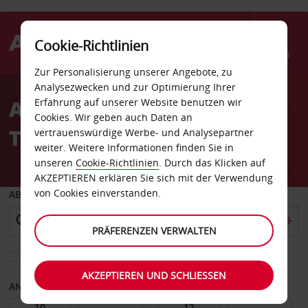
Cookie-Richtlinien
Menü
Zur Personalisierung unserer Angebote, zu
Welcome
Analysezwecken und zur Optimierung Ihrer
to
Autovermietung Château-
Erfahrung auf unserer Website benutzen wir
Avis
Cookies. Wir geben auch Daten an
Thierry
vertrauenswürdige Werbe- und Analysepartner
weiter. Weitere Informationen finden Sie in
unseren
Cookie-Richtlinien
. Durch das Klicken auf
AKZEPTIEREN erklären Sie sich mit der Verwendung
von Cookies einverstanden.
ABHOLEN VON
PRÄFERENZEN VERWALTEN
Eine andere Rückgabestation auswählen
AKZEPTIEREN UND SCHLIESSEN
ANFANGSDATUM
ENDDATUM