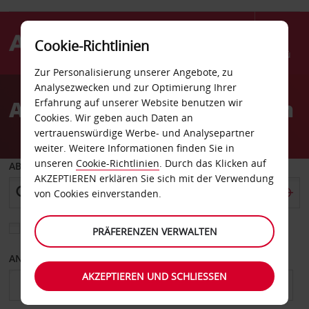
Cookie-Richtlinien
Menü
Zur Personalisierung unserer Angebote, zu
Welcome
Analysezwecken und zur Optimierung Ihrer
to
Autovermietung Besançon
Erfahrung auf unserer Website benutzen wir
Avis
Cookies. Wir geben auch Daten an
vertrauenswürdige Werbe- und Analysepartner
weiter. Weitere Informationen finden Sie in
unseren
Cookie-Richtlinien
. Durch das Klicken auf
ABHOLEN VON
AKZEPTIEREN erklären Sie sich mit der Verwendung
von Cookies einverstanden.
Eine andere Rückgabestation auswählen
PRÄFERENZEN VERWALTEN
ANFANGSDATUM
ENDDATUM
AKZEPTIEREN UND SCHLIESSEN