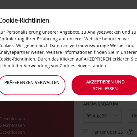
Cookie-Richtlinien
LOYALTY
SELF-SERVICES
EXTRAS
BUSINES
Zur Personalisierung unserer Angebote, zu Analysezwecken und zu
Optimierung Ihrer Erfahrung auf unserer Website benutzen wir
Cookies. Wir geben auch Daten an vertrauenswürdige Werbe- und
g
Analysepartner weiter. Weitere Informationen finden Sie in unsere
Cookie-Richtlinien
. Durch das Klicken auf AKZEPTIEREN erklären Sie
ABHOLEN VON
sich mit der Verwendung von Cookies einverstanden.
AKZEPTIEREN UND
PRÄFERENZEN VERWALTEN
SCHLIESSEN
Eine andere Rückgab
ANFANGSDATUM
Geschlossen
Geschlossen
Geschlossen
Fahrer über 25