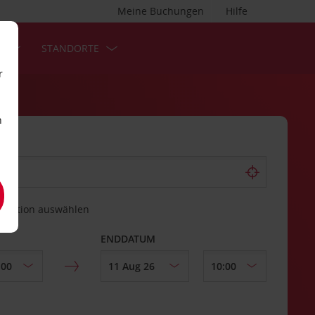
Meine Buchungen
Hilfe
S
STANDORTE
r
n
estation auswählen
ENDDATUM