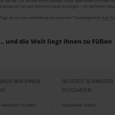
ür Sie vor. Ob Sie nun einen kleinen Flitzer oder einen schicken Wa
ransporter für den Familienurlaub benötigen – Ihr perfektes Fahrz
se Tage durch eine Anmeldung bei unserem Treueprogramm
Avis Pr
… und die Welt liegt Ihnen zu Füßen
NNEN WIR IHNEN
BELIEBTE SCHWEIZER
N?
FLUGHÄFEN
 ANGEBOTE SCHWEIZ
FLUGHAFEN ZÜRICH