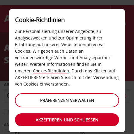
Cookie-Richtlinien
Menü
Zur Personalisierung unserer Angebote, zu
Welcome
Analysezwecken und zur Optimierung Ihrer
to
Autovermietung
Erfahrung auf unserer Website benutzen wir
Avis
Cookies. Wir geben auch Daten an
Savonlinna
vertrauenswürdige Werbe- und Analysepartner
weiter. Weitere Informationen finden Sie in
unseren
Cookie-Richtlinien
. Durch das Klicken auf
AKZEPTIEREN erklären Sie sich mit der Verwendung
von Cookies einverstanden.
ABHOLEN VON
PRÄFERENZEN VERWALTEN
Eine andere Rückgabestation auswählen
AKZEPTIEREN UND SCHLIESSEN
ANFANGSDATUM
ENDDATUM