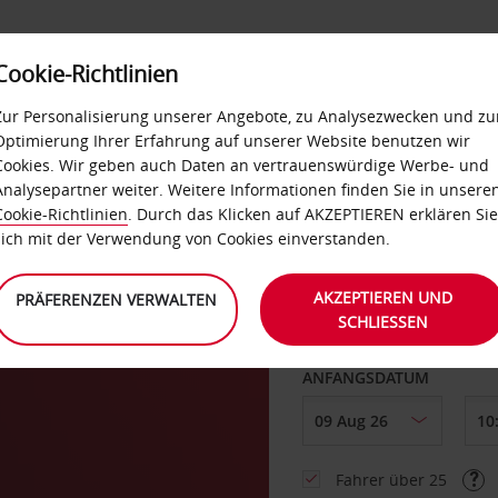
Cookie-Richtlinien
LOYALTY
SELF-SERVICES
EXTRAS
BUSINES
Zur Personalisierung unserer Angebote, zu Analysezwecken und zu
Optimierung Ihrer Erfahrung auf unserer Website benutzen wir
Cookies. Wir geben auch Daten an vertrauenswürdige Werbe- und
g
Analysepartner weiter. Weitere Informationen finden Sie in unsere
Cookie-Richtlinien
. Durch das Klicken auf AKZEPTIEREN erklären Sie
ABHOLEN VON
sich mit der Verwendung von Cookies einverstanden.
AKZEPTIEREN UND
PRÄFERENZEN VERWALTEN
SCHLIESSEN
Eine andere Rückgab
ANFANGSDATUM
Fahrer über 25