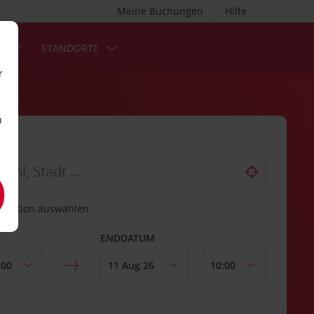
Meine Buchungen
Hilfe
S
STANDORTE
r
n
estation auswählen
ENDDATUM