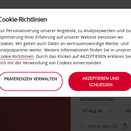
Cookie-Richtlinien
LOYALTY
SELF-SERVICES
EXTRAS
BUSINES
Zur Personalisierung unserer Angebote, zu Analysezwecken und zu
Optimierung Ihrer Erfahrung auf unserer Website benutzen wir
Cookies. Wir geben auch Daten an vertrauenswürdige Werbe- und
g
Analysepartner weiter. Weitere Informationen finden Sie in unsere
Cookie-Richtlinien
. Durch das Klicken auf AKZEPTIEREN erklären Sie
ABHOLEN VON
sich mit der Verwendung von Cookies einverstanden.
AKZEPTIEREN UND
PRÄFERENZEN VERWALTEN
SCHLIESSEN
Eine andere Rückgab
ANFANGSDATUM
Fahrer über 25