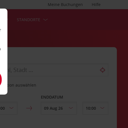
Meine Buchungen
Hilfe
S
STANDORTE
r
n
estation auswählen
ENDDATUM