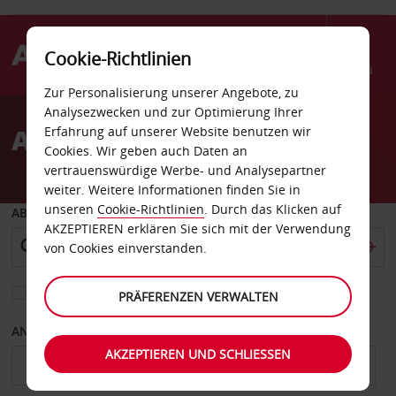
Cookie-Richtlinien
Menü
Zur Personalisierung unserer Angebote, zu
Welcome
Analysezwecken und zur Optimierung Ihrer
to
Autovermietung Zossen
Erfahrung auf unserer Website benutzen wir
Avis
Cookies. Wir geben auch Daten an
vertrauenswürdige Werbe- und Analysepartner
weiter. Weitere Informationen finden Sie in
unseren
Cookie-Richtlinien
. Durch das Klicken auf
ABHOLEN VON
AKZEPTIEREN erklären Sie sich mit der Verwendung
von Cookies einverstanden.
Eine andere Rückgabestation auswählen
PRÄFERENZEN VERWALTEN
ANFANGSDATUM
ENDDATUM
AKZEPTIEREN UND SCHLIESSEN