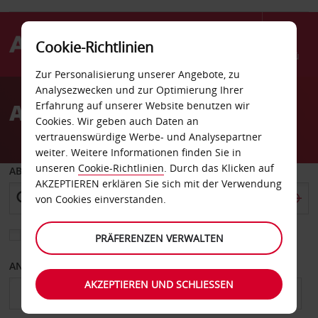
Cookie-Richtlinien
Menü
Zur Personalisierung unserer Angebote, zu
Welcome
Analysezwecken und zur Optimierung Ihrer
to
Autovermietung Gera
Erfahrung auf unserer Website benutzen wir
Avis
Cookies. Wir geben auch Daten an
vertrauenswürdige Werbe- und Analysepartner
weiter. Weitere Informationen finden Sie in
unseren
Cookie-Richtlinien
. Durch das Klicken auf
ABHOLEN VON
AKZEPTIEREN erklären Sie sich mit der Verwendung
von Cookies einverstanden.
Eine andere Rückgabestation auswählen
PRÄFERENZEN VERWALTEN
ANFANGSDATUM
ENDDATUM
AKZEPTIEREN UND SCHLIESSEN