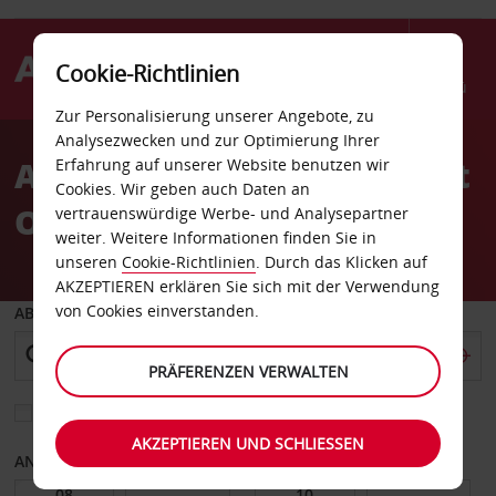
Cookie-Richtlinien
Menü
Zur Personalisierung unserer Angebote, zu
Welcome
Analysezwecken und zur Optimierung Ihrer
to
Autovermietung Frankfurt
Erfahrung auf unserer Website benutzen wir
Avis
Cookies. Wir geben auch Daten an
Ost
vertrauenswürdige Werbe- und Analysepartner
weiter. Weitere Informationen finden Sie in
unseren
Cookie-Richtlinien
. Durch das Klicken auf
AKZEPTIEREN erklären Sie sich mit der Verwendung
von Cookies einverstanden.
ABHOLEN VON
PRÄFERENZEN VERWALTEN
Eine andere Rückgabestation auswählen
AKZEPTIEREN UND SCHLIESSEN
ANFANGSDATUM
ENDDATUM