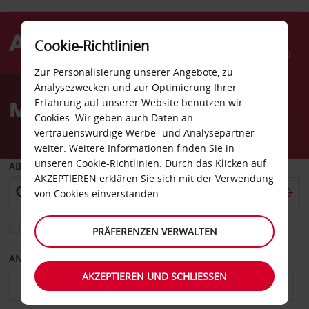
Cookie-Richtlinien
Menü
Zur Personalisierung unserer Angebote, zu
Welcome
Analysezwecken und zur Optimierung Ihrer
to
Mietwagen Essen
Erfahrung auf unserer Website benutzen wir
Avis
Cookies. Wir geben auch Daten an
vertrauenswürdige Werbe- und Analysepartner
weiter. Weitere Informationen finden Sie in
unseren
Cookie-Richtlinien
. Durch das Klicken auf
ABHOLEN VON
AKZEPTIEREN erklären Sie sich mit der Verwendung
von Cookies einverstanden.
Eine andere Rückgabestation auswählen
PRÄFERENZEN VERWALTEN
ANFANGSDATUM
ENDDATUM
AKZEPTIEREN UND SCHLIESSEN