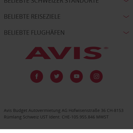
BELIEBTE SCHWEIZER STANDORTE
BELIEBTE REISEZIELE
BELIEBTE FLUGHÄFEN
Avis Budget Autovermietung AG Hofwisenstraße 36 CH-8153
Rümlang Schweiz UST Ident: CHE-105.955.846 MWST