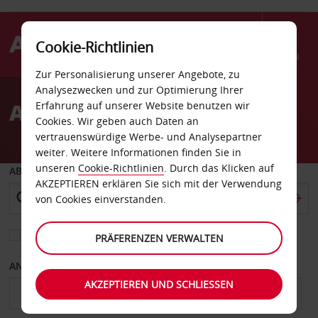
Cookie-Richtlinien
Menü
Zur Personalisierung unserer Angebote, zu
Welcome
Analysezwecken und zur Optimierung Ihrer
to
Autovermietung Dachau
Erfahrung auf unserer Website benutzen wir
Avis
Cookies. Wir geben auch Daten an
vertrauenswürdige Werbe- und Analysepartner
weiter. Weitere Informationen finden Sie in
unseren
Cookie-Richtlinien
. Durch das Klicken auf
ABHOLEN VON
AKZEPTIEREN erklären Sie sich mit der Verwendung
von Cookies einverstanden.
Eine andere Rückgabestation auswählen
PRÄFERENZEN VERWALTEN
ANFANGSDATUM
ENDDATUM
AKZEPTIEREN UND SCHLIESSEN