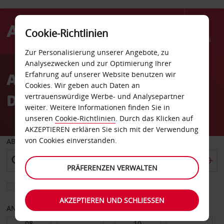
Cookie-Richtlinien
Menü
Zur Personalisierung unserer Angebote, zu
Welcome
Analysezwecken und zur Optimierung Ihrer
to
Autovermietung
Erfahrung auf unserer Website benutzen wir
Avis
Cookies. Wir geben auch Daten an
Düsseldorf-Unterrath
vertrauenswürdige Werbe- und Analysepartner
weiter. Weitere Informationen finden Sie in
unseren
Cookie-Richtlinien
. Durch das Klicken auf
AKZEPTIEREN erklären Sie sich mit der Verwendung
von Cookies einverstanden.
ABHOLEN VON
PRÄFERENZEN VERWALTEN
Eine andere Rückgabestation auswählen
AKZEPTIEREN UND SCHLIESSEN
ANFANGSDATUM
ENDDATUM