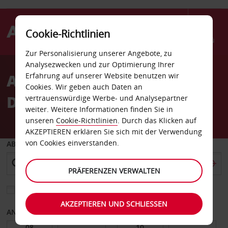
Cookie-Richtlinien
Menü
Zur Personalisierung unserer Angebote, zu
Welcome
Analysezwecken und zur Optimierung Ihrer
to
Autovermietung
Erfahrung auf unserer Website benutzen wir
Avis
Cookies. Wir geben auch Daten an
Düsseldorf-Reisholz
vertrauenswürdige Werbe- und Analysepartner
weiter. Weitere Informationen finden Sie in
unseren
Cookie-Richtlinien
. Durch das Klicken auf
AKZEPTIEREN erklären Sie sich mit der Verwendung
von Cookies einverstanden.
ABHOLEN VON
PRÄFERENZEN VERWALTEN
Eine andere Rückgabestation auswählen
AKZEPTIEREN UND SCHLIESSEN
ANFANGSDATUM
ENDDATUM