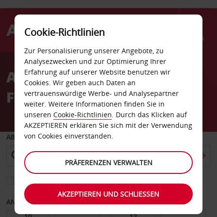
Cookie-Richtlinien
Menü
Zur Personalisierung unserer Angebote, zu
Welcome
Analysezwecken und zur Optimierung Ihrer
to
Autovermietung Bremen
Erfahrung auf unserer Website benutzen wir
Avis
Cookies. Wir geben auch Daten an
Flughafen
vertrauenswürdige Werbe- und Analysepartner
weiter. Weitere Informationen finden Sie in
unseren
Cookie-Richtlinien
. Durch das Klicken auf
AKZEPTIEREN erklären Sie sich mit der Verwendung
von Cookies einverstanden.
ABHOLEN VON
PRÄFERENZEN VERWALTEN
Eine andere Rückgabestation auswählen
AKZEPTIEREN UND SCHLIESSEN
ANFANGSDATUM
ENDDATUM