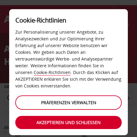
Cookie-Richtlinien
Menü
Zur Personalisierung unserer Angebote, zu
Welcome
Analysezwecken und zur Optimierung Ihrer
to
Autovermietung Bielefeld
Erfahrung auf unserer Website benutzen wir
Avis
Cookies. Wir geben auch Daten an
Hauptbahnhof
vertrauenswürdige Werbe- und Analysepartner
weiter. Weitere Informationen finden Sie in
unseren
Cookie-Richtlinien
. Durch das Klicken auf
AKZEPTIEREN erklären Sie sich mit der Verwendung
von Cookies einverstanden.
ABHOLEN VON
PRÄFERENZEN VERWALTEN
Eine andere Rückgabestation auswählen
AKZEPTIEREN UND SCHLIESSEN
ANFANGSDATUM
ENDDATUM