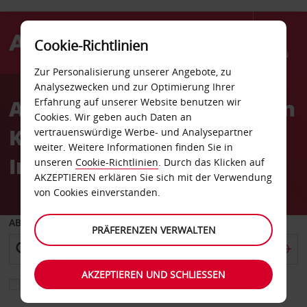
Cookie-Richtlinien
Menü
Zur Personalisierung unserer Angebote, zu
Welcome
Analysezwecken und zur Optimierung Ihrer
to
Autovermietung Flughafen
Erfahrung auf unserer Website benutzen wir
Avis
Cookies. Wir geben auch Daten an
Kopenhagen,
vertrauenswürdige Werbe- und Analysepartner
weiter. Weitere Informationen finden Sie in
Inlandsterminals
unseren
Cookie-Richtlinien
. Durch das Klicken auf
AKZEPTIEREN erklären Sie sich mit der Verwendung
von Cookies einverstanden.
ABHOLEN VON
PRÄFERENZEN VERWALTEN
AKZEPTIEREN UND SCHLIESSEN
Eine andere Rückgabestation auswählen