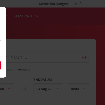
Meine Buchungen
Hilfe
S
STANDORTE
r
n
estation auswählen
ENDDATUM