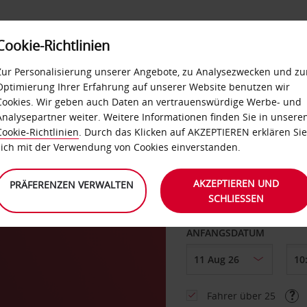
Cookie-Richtlinien
LOYALTY
SELF-SERVICES
EXTRAS
BUSINES
Zur Personalisierung unserer Angebote, zu Analysezwecken und zu
Optimierung Ihrer Erfahrung auf unserer Website benutzen wir
Cookies. Wir geben auch Daten an vertrauenswürdige Werbe- und
g
Analysepartner weiter. Weitere Informationen finden Sie in unsere
Cookie-Richtlinien
. Durch das Klicken auf AKZEPTIEREN erklären Sie
ABHOLEN VON
sich mit der Verwendung von Cookies einverstanden.
AKZEPTIEREN UND
PRÄFERENZEN VERWALTEN
SCHLIESSEN
Eine andere Rückgab
ANFANGSDATUM
Fahrer über 25