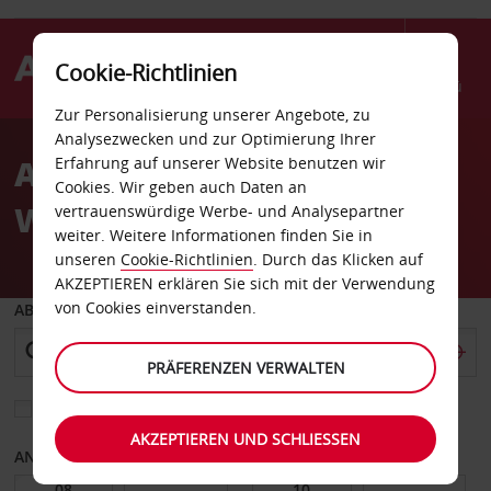
Cookie-Richtlinien
Menü
Zur Personalisierung unserer Angebote, zu
Welcome
Analysezwecken und zur Optimierung Ihrer
to
Autovermietung
Erfahrung auf unserer Website benutzen wir
Avis
Cookies. Wir geben auch Daten an
Windjammer Beach Hotel
vertrauenswürdige Werbe- und Analysepartner
weiter. Weitere Informationen finden Sie in
unseren
Cookie-Richtlinien
. Durch das Klicken auf
AKZEPTIEREN erklären Sie sich mit der Verwendung
von Cookies einverstanden.
ABHOLEN VON
PRÄFERENZEN VERWALTEN
Eine andere Rückgabestation auswählen
AKZEPTIEREN UND SCHLIESSEN
ANFANGSDATUM
ENDDATUM