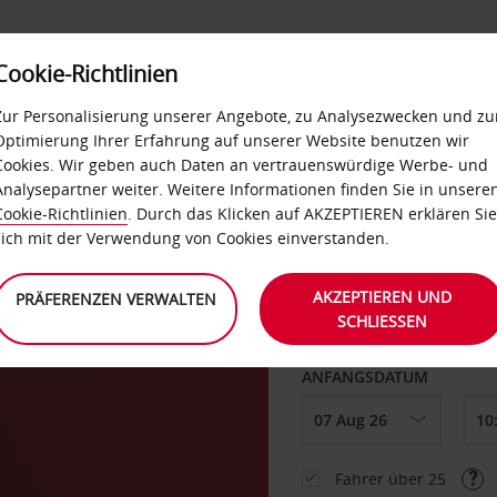
Cookie-Richtlinien
LOYALTY
SELF-SERVICES
EXTRAS
BUSINES
Zur Personalisierung unserer Angebote, zu Analysezwecken und zu
Optimierung Ihrer Erfahrung auf unserer Website benutzen wir
Cookies. Wir geben auch Daten an vertrauenswürdige Werbe- und
g
Analysepartner weiter. Weitere Informationen finden Sie in unsere
Cookie-Richtlinien
. Durch das Klicken auf AKZEPTIEREN erklären Sie
ABHOLEN VON
sich mit der Verwendung von Cookies einverstanden.
rd
AKZEPTIEREN UND
PRÄFERENZEN VERWALTEN
SCHLIESSEN
Eine andere Rückgab
ANFANGSDATUM
Fahrer über 25