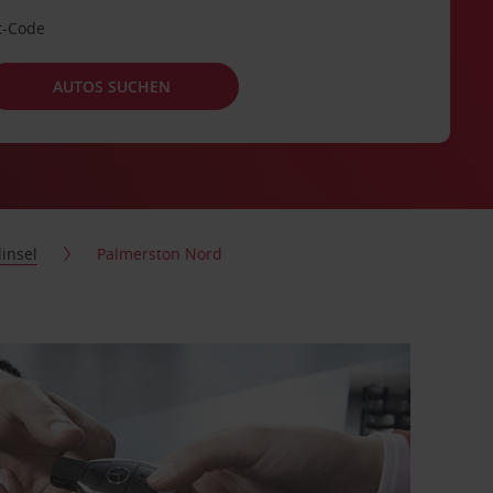
t-Code
AUTOS SUCHEN
insel
Palmerston Nord