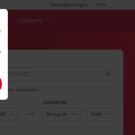
Meine Buchungen
Hilfe
S
STANDORTE
r
n
estation auswählen
ENDDATUM