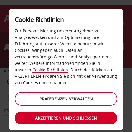
Cookie-Richtlinien
Menü
Zur Personalisierung unserer Angebote, zu
Welcome
Analysezwecken und zur Optimierung Ihrer
to
Autovermietung Auckland
Erfahrung auf unserer Website benutzen wir
Avis
Cookies. Wir geben auch Daten an
vertrauenswürdige Werbe- und Analysepartner
weiter. Weitere Informationen finden Sie in
unseren
Cookie-Richtlinien
. Durch das Klicken auf
ABHOLEN VON
AKZEPTIEREN erklären Sie sich mit der Verwendung
von Cookies einverstanden.
Eine andere Rückgabestation auswählen
PRÄFERENZEN VERWALTEN
ANFANGSDATUM
ENDDATUM
AKZEPTIEREN UND SCHLIESSEN