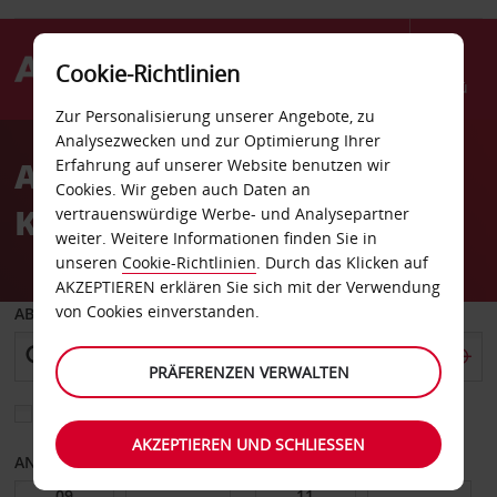
Cookie-Richtlinien
Menü
Zur Personalisierung unserer Angebote, zu
Welcome
Analysezwecken und zur Optimierung Ihrer
to
Autovermietung
Erfahrung auf unserer Website benutzen wir
Avis
Cookies. Wir geben auch Daten an
Kalgoorlie
vertrauenswürdige Werbe- und Analysepartner
weiter. Weitere Informationen finden Sie in
unseren
Cookie-Richtlinien
. Durch das Klicken auf
AKZEPTIEREN erklären Sie sich mit der Verwendung
von Cookies einverstanden.
ABHOLEN VON
PRÄFERENZEN VERWALTEN
Eine andere Rückgabestation auswählen
AKZEPTIEREN UND SCHLIESSEN
ANFANGSDATUM
ENDDATUM