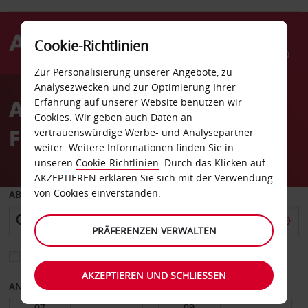
Cookie-Richtlinien
Menü
Zur Personalisierung unserer Angebote, zu
Welcome
Analysezwecken und zur Optimierung Ihrer
to
Autovermietung Broome
Erfahrung auf unserer Website benutzen wir
Avis
Cookies. Wir geben auch Daten an
Flughafen
vertrauenswürdige Werbe- und Analysepartner
weiter. Weitere Informationen finden Sie in
unseren
Cookie-Richtlinien
. Durch das Klicken auf
AKZEPTIEREN erklären Sie sich mit der Verwendung
von Cookies einverstanden.
ABHOLEN VON
PRÄFERENZEN VERWALTEN
Eine andere Rückgabestation auswählen
AKZEPTIEREN UND SCHLIESSEN
ANFANGSDATUM
ENDDATUM