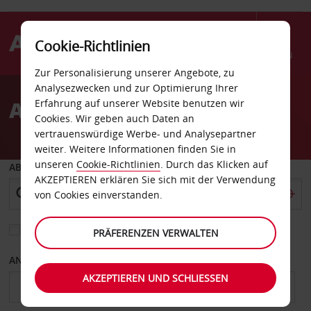
Cookie-Richtlinien
Menü
Zur Personalisierung unserer Angebote, zu
Welcome
Analysezwecken und zur Optimierung Ihrer
to
Autovermietung Albany
Erfahrung auf unserer Website benutzen wir
Avis
Cookies. Wir geben auch Daten an
vertrauenswürdige Werbe- und Analysepartner
weiter. Weitere Informationen finden Sie in
unseren
Cookie-Richtlinien
. Durch das Klicken auf
ABHOLEN VON
AKZEPTIEREN erklären Sie sich mit der Verwendung
von Cookies einverstanden.
Eine andere Rückgabestation auswählen
PRÄFERENZEN VERWALTEN
ANFANGSDATUM
ENDDATUM
AKZEPTIEREN UND SCHLIESSEN