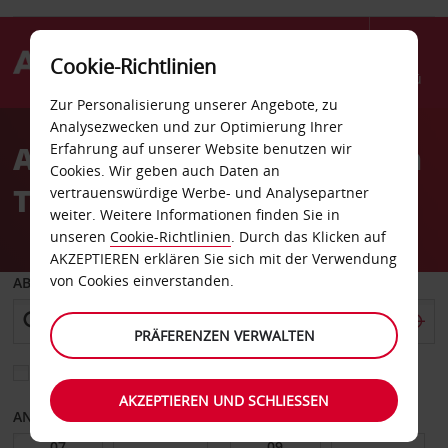
Cookie-Richtlinien
Menü
Zur Personalisierung unserer Angebote, zu
Welcome
Analysezwecken und zur Optimierung Ihrer
to
Autovermietung Northern
Erfahrung auf unserer Website benutzen wir
Avis
Cookies. Wir geben auch Daten an
Territory
vertrauenswürdige Werbe- und Analysepartner
weiter. Weitere Informationen finden Sie in
unseren
Cookie-Richtlinien
. Durch das Klicken auf
AKZEPTIEREN erklären Sie sich mit der Verwendung
von Cookies einverstanden.
ABHOLEN VON
PRÄFERENZEN VERWALTEN
Eine andere Rückgabestation auswählen
AKZEPTIEREN UND SCHLIESSEN
ANFANGSDATUM
ENDDATUM