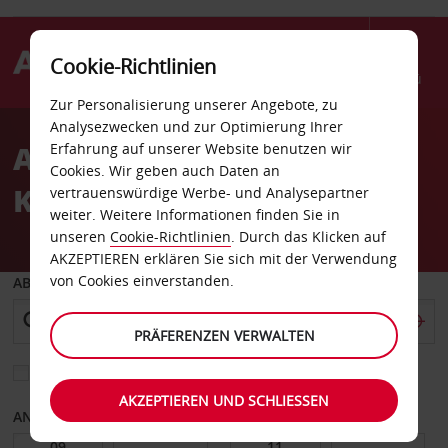
Cookie-Richtlinien
Menü
Zur Personalisierung unserer Angebote, zu
Welcome
Analysezwecken und zur Optimierung Ihrer
to
Autovermietung Sydney
Erfahrung auf unserer Website benutzen wir
Avis
Cookies. Wir geben auch Daten an
Kings Cross
vertrauenswürdige Werbe- und Analysepartner
weiter. Weitere Informationen finden Sie in
unseren
Cookie-Richtlinien
. Durch das Klicken auf
AKZEPTIEREN erklären Sie sich mit der Verwendung
von Cookies einverstanden.
ABHOLEN VON
PRÄFERENZEN VERWALTEN
Eine andere Rückgabestation auswählen
AKZEPTIEREN UND SCHLIESSEN
ANFANGSDATUM
ENDDATUM