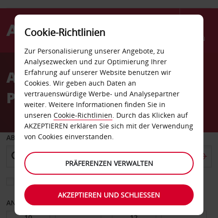
Cookie-Richtlinien
Menü
Zur Personalisierung unserer Angebote, zu
Welcome
Analysezwecken und zur Optimierung Ihrer
to
Autovermietung
Erfahrung auf unserer Website benutzen wir
Avis
Cookies. Wir geben auch Daten an
Parramatta
vertrauenswürdige Werbe- und Analysepartner
weiter. Weitere Informationen finden Sie in
unseren
Cookie-Richtlinien
. Durch das Klicken auf
AKZEPTIEREN erklären Sie sich mit der Verwendung
von Cookies einverstanden.
ABHOLEN VON
PRÄFERENZEN VERWALTEN
Eine andere Rückgabestation auswählen
AKZEPTIEREN UND SCHLIESSEN
ANFANGSDATUM
ENDDATUM