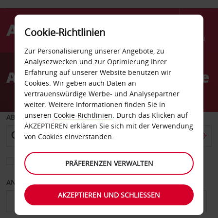
Cookie-Richtlinien
Menü
Zur Personalisierung unserer Angebote, zu
Welcome
Analysezwecken und zur Optimierung Ihrer
to
Autovermietung Hurstville
Erfahrung auf unserer Website benutzen wir
Avis
Cookies. Wir geben auch Daten an
vertrauenswürdige Werbe- und Analysepartner
weiter. Weitere Informationen finden Sie in
unseren
Cookie-Richtlinien
. Durch das Klicken auf
ABHOLEN VON
AKZEPTIEREN erklären Sie sich mit der Verwendung
von Cookies einverstanden.
Eine andere Rückgabestation auswählen
PRÄFERENZEN VERWALTEN
ANFANGSDATUM
ENDDATUM
AKZEPTIEREN UND SCHLIESSEN