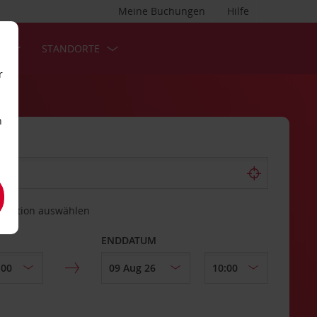
Meine Buchungen
Hilfe
S
STANDORTE
r
n
estation auswählen
ENDDATUM