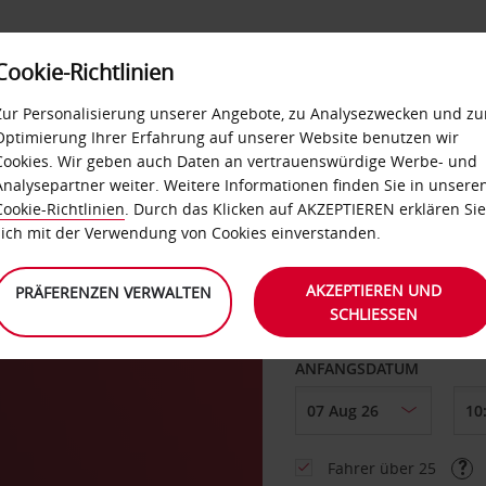
Cookie-Richtlinien
LOYALTY
SELF-SERVICES
EXTRAS
BUSINES
Zur Personalisierung unserer Angebote, zu Analysezwecken und zu
Optimierung Ihrer Erfahrung auf unserer Website benutzen wir
Cookies. Wir geben auch Daten an vertrauenswürdige Werbe- und
g
Analysepartner weiter. Weitere Informationen finden Sie in unsere
Cookie-Richtlinien
. Durch das Klicken auf AKZEPTIEREN erklären Sie
ABHOLEN VON
sich mit der Verwendung von Cookies einverstanden.
AKZEPTIEREN UND
PRÄFERENZEN VERWALTEN
SCHLIESSEN
Eine andere Rückgab
ANFANGSDATUM
Fahrer über 25