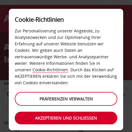
Cookie-Richtlinien
Menü
Zur Personalisierung unserer Angebote, zu
Welcome
Analysezwecken und zur Optimierung Ihrer
to
Autovermietung Toufen
Erfahrung auf unserer Website benutzen wir
Avis
Cookies. Wir geben auch Daten an
Innenstadt
vertrauenswürdige Werbe- und Analysepartner
weiter. Weitere Informationen finden Sie in
unseren
Cookie-Richtlinien
. Durch das Klicken auf
AKZEPTIEREN erklären Sie sich mit der Verwendung
von Cookies einverstanden.
ABHOLEN VON
PRÄFERENZEN VERWALTEN
Eine andere Rückgabestation auswählen
AKZEPTIEREN UND SCHLIESSEN
ANFANGSDATUM
ENDDATUM