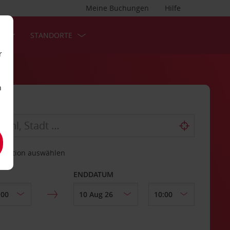
Meine Buchungen
Hilfe
S
STANDORTE
r
n
estation auswählen
ENDDATUM