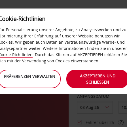
Cookie-Richtlinien
LOYALTY
SELF-SERVICES
EXTRAS
BUSINES
Zur Personalisierung unserer Angebote, zu Analysezwecken und zu
Optimierung Ihrer Erfahrung auf unserer Website benutzen wir
Cookies. Wir geben auch Daten an vertrauenswürdige Werbe- und
g
Analysepartner weiter. Weitere Informationen finden Sie in unsere
Cookie-Richtlinien
. Durch das Klicken auf AKZEPTIEREN erklären Sie
ABHOLEN VON
sich mit der Verwendung von Cookies einverstanden.
AKZEPTIEREN UND
PRÄFERENZEN VERWALTEN
SCHLIESSEN
Eine andere Rückgab
ANFANGSDATUM
Fahrer über 25