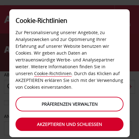
Cookie-Richtlinien
Menü
Zur Personalisierung unserer Angebote, zu
Welcome
Analysezwecken und zur Optimierung Ihrer
to
Autovermietung Foshan
Erfahrung auf unserer Website benutzen wir
Avis
Cookies. Wir geben auch Daten an
vertrauenswürdige Werbe- und Analysepartner
weiter. Weitere Informationen finden Sie in
unseren
Cookie-Richtlinien
. Durch das Klicken auf
ABHOLEN VON
AKZEPTIEREN erklären Sie sich mit der Verwendung
von Cookies einverstanden.
Eine andere Rückgabestation auswählen
PRÄFERENZEN VERWALTEN
ANFANGSDATUM
ENDDATUM
AKZEPTIEREN UND SCHLIESSEN