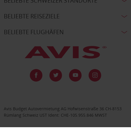
BELIEBTE SCHWEIZER STANDORTE
BELIEBTE REISEZIELE
BELIEBTE FLUGHÄFEN
Avis Budget Autovermietung AG Hofwisenstraße 36 CH-8153
Rümlang Schweiz UST Ident: CHE-105.955.846 MWST