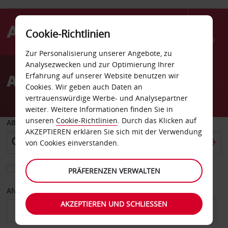
Cookie-Richtlinien
Menü
Zur Personalisierung unserer Angebote, zu
Welcome
Analysezwecken und zur Optimierung Ihrer
to
Autovermietung Brunei
Erfahrung auf unserer Website benutzen wir
Avis
Cookies. Wir geben auch Daten an
vertrauenswürdige Werbe- und Analysepartner
weiter. Weitere Informationen finden Sie in
unseren
Cookie-Richtlinien
. Durch das Klicken auf
ABHOLEN VON
AKZEPTIEREN erklären Sie sich mit der Verwendung
von Cookies einverstanden.
Eine andere Rückgabestation auswählen
PRÄFERENZEN VERWALTEN
ANFANGSDATUM
ENDDATUM
AKZEPTIEREN UND SCHLIESSEN