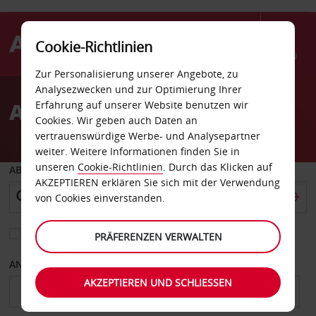
Cookie-Richtlinien
Menü
Zur Personalisierung unserer Angebote, zu
Welcome
Analysezwecken und zur Optimierung Ihrer
to
Autovermietung Monastir
Erfahrung auf unserer Website benutzen wir
Avis
Cookies. Wir geben auch Daten an
vertrauenswürdige Werbe- und Analysepartner
weiter. Weitere Informationen finden Sie in
unseren
Cookie-Richtlinien
. Durch das Klicken auf
ABHOLEN VON
AKZEPTIEREN erklären Sie sich mit der Verwendung
von Cookies einverstanden.
Eine andere Rückgabestation auswählen
PRÄFERENZEN VERWALTEN
ANFANGSDATUM
ENDDATUM
AKZEPTIEREN UND SCHLIESSEN