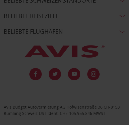
BELIEBTE SCHWEIZER STANDORTE
BELIEBTE REISEZIELE
BELIEBTE FLUGHÄFEN
Avis Budget Autovermietung AG Hofwisenstraße 36 CH-8153
Rümlang Schweiz UST Ident: CHE-105.955.846 MWST