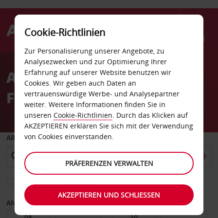
Cookie-Richtlinien
Menü
Zur Personalisierung unserer Angebote, zu
Welcome
Analysezwecken und zur Optimierung Ihrer
to
Autovermietung Niamey
Erfahrung auf unserer Website benutzen wir
Avis
Cookies. Wir geben auch Daten an
Flughafen
vertrauenswürdige Werbe- und Analysepartner
weiter. Weitere Informationen finden Sie in
unseren
Cookie-Richtlinien
. Durch das Klicken auf
AKZEPTIEREN erklären Sie sich mit der Verwendung
von Cookies einverstanden.
ABHOLEN VON
PRÄFERENZEN VERWALTEN
Eine andere Rückgabestation auswählen
AKZEPTIEREN UND SCHLIESSEN
ANFANGSDATUM
ENDDATUM