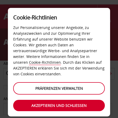
Cookie-Richtlinien
Menü
Zur Personalisierung unserer Angebote, zu
Welcome
Analysezwecken und zur Optimierung Ihrer
to
Autovermietung Maputo
Erfahrung auf unserer Website benutzen wir
Avis
Cookies. Wir geben auch Daten an
vertrauenswürdige Werbe- und Analysepartner
weiter. Weitere Informationen finden Sie in
unseren
Cookie-Richtlinien
. Durch das Klicken auf
ABHOLEN VON
AKZEPTIEREN erklären Sie sich mit der Verwendung
von Cookies einverstanden.
Eine andere Rückgabestation auswählen
PRÄFERENZEN VERWALTEN
ANFANGSDATUM
ENDDATUM
AKZEPTIEREN UND SCHLIESSEN