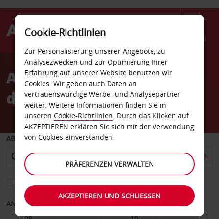
Cookie-Richtlinien
Menü
Zur Personalisierung unserer Angebote, zu
Welcome
Analysezwecken und zur Optimierung Ihrer
to
Autovermietung Trou
Erfahrung auf unserer Website benutzen wir
Avis
Cookies. Wir geben auch Daten an
d’Eau Douce
vertrauenswürdige Werbe- und Analysepartner
weiter. Weitere Informationen finden Sie in
unseren
Cookie-Richtlinien
. Durch das Klicken auf
AKZEPTIEREN erklären Sie sich mit der Verwendung
von Cookies einverstanden.
ABHOLEN VON
PRÄFERENZEN VERWALTEN
Eine andere Rückgabestation auswählen
AKZEPTIEREN UND SCHLIESSEN
ANFANGSDATUM
ENDDATUM