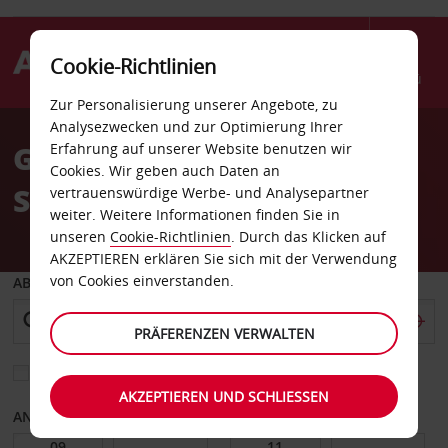
Cookie-Richtlinien
Menü
Zur Personalisierung unserer Angebote, zu
Analysezwecken und zur Optimierung Ihrer
Gratis Upgrade für Ihren
Erfahrung auf unserer Website benutzen wir
Cookies. Wir geben auch Daten an
Sommer in Dänemark
vertrauenswürdige Werbe- und Analysepartner
weiter. Weitere Informationen finden Sie in
unseren
Cookie-Richtlinien
. Durch das Klicken auf
AKZEPTIEREN erklären Sie sich mit der Verwendung
von Cookies einverstanden.
ABHOLEN VON
PRÄFERENZEN VERWALTEN
Eine andere Rückgabestation auswählen
AKZEPTIEREN UND SCHLIESSEN
ANFANGSDATUM
ENDDATUM