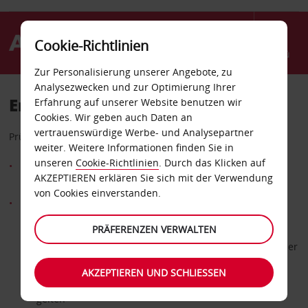
Cookie-Richtlinien
Menü
Zur Personalisierung unserer Angebote, zu
Analysezwecken und zur Optimierung Ihrer
Erstattung beantragen
Erfahrung auf unserer Website benutzen wir
Cookies. Wir geben auch Daten an
vertrauenswürdige Werbe- und Analysepartner
Prüfen Sie Ihre Berechtigung:
weiter. Weitere Informationen finden Sie in
unseren
Cookie-Richtlinien
. Durch das Klicken auf
Sie müssen direkt bei Avis über eine europäische Avis
AKZEPTIEREN erklären Sie sich mit der Verwendung
Webseite gebucht haben
von Cookies einverstanden.
Das alternative Mietangebot muss
für einen PKW gelten (nicht für Transporter oder LKW)
PRÄFERENZEN VERWALTEN
innerhalb von 24 Stunden nach Ihrer Avis Buchung über
das Formular gemeldet werden
AKZEPTIEREN UND SCHLIESSEN
für dasselbe Fahrzeug bzw. dieselbe Fahrzeugklasse
gelten