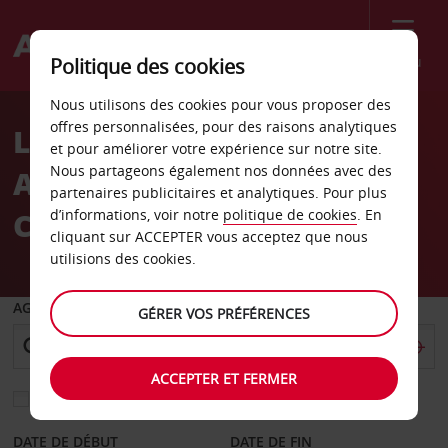
Menu
Politique des cookies
Welcome
Nous utilisons des cookies pour vous proposer des
to
offres personnalisées, pour des raisons analytiques
Location de voiture
Avis
et pour améliorer votre expérience sur notre site.
Nous partageons également nos données avec des
Aéroport international du
partenaires publicitaires et analytiques. Pour plus
Cap
d’informations, voir notre
politique de cookies
. En
cliquant sur ACCEPTER vous acceptez que nous
utilisions des cookies.
AGENCE DE DÉPART
GÉRER VOS PRÉFÉRENCES
ACCEPTER ET FERMER
Sélectionnez une autre agence de retour
DATE DE DÉBUT
DATE DE FIN