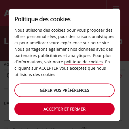
Menu
Politique des cookies
Welcome
Nous utilisons des cookies pour vous proposer des
to
offres personnalisées, pour des raisons analytiques
Location de voiture au Cap
Avis
et pour améliorer votre expérience sur notre site.
Nous partageons également nos données avec des
partenaires publicitaires et analytiques. Pour plus
d’informations, voir notre
politique de cookies
. En
AGENCE DE DÉPART
cliquant sur ACCEPTER vous acceptez que nous
utilisions des cookies.
GÉRER VOS PRÉFÉRENCES
Sélectionnez une autre agence de retour
DATE DE DÉBUT
DATE DE FIN
ACCEPTER ET FERMER