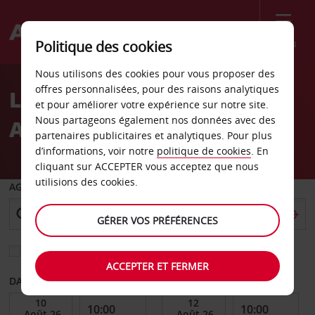
Menu
Politique des cookies
Welcome
Nous utilisons des cookies pour vous proposer des
to
offres personnalisées, pour des raisons analytiques
Location de voiture en
Avis
et pour améliorer votre expérience sur notre site.
Nous partageons également nos données avec des
Afrique
partenaires publicitaires et analytiques. Pour plus
d’informations, voir notre
politique de cookies
. En
cliquant sur ACCEPTER vous acceptez que nous
utilisions des cookies.
AGENCE DE DÉPART
GÉRER VOS PRÉFÉRENCES
Sélectionnez une autre agence de retour
ACCEPTER ET FERMER
DATE DE DÉBUT
DATE DE FIN