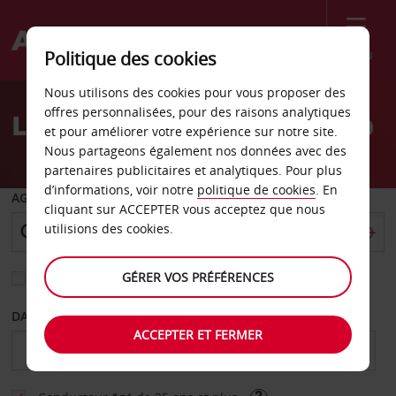
Menu
Politique des cookies
Welcome
Nous utilisons des cookies pour vous proposer des
to
offres personnalisées, pour des raisons analytiques
Location de voiture Le Cap
Avis
et pour améliorer votre expérience sur notre site.
Nous partageons également nos données avec des
partenaires publicitaires et analytiques. Pour plus
d’informations, voir notre
politique de cookies
. En
AGENCE DE DÉPART
cliquant sur ACCEPTER vous acceptez que nous
utilisions des cookies.
GÉRER VOS PRÉFÉRENCES
Sélectionnez une autre agence de retour
DATE DE DÉBUT
DATE DE FIN
ACCEPTER ET FERMER