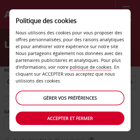
Menu
Politique des cookies
Welcome
Nous utilisons des cookies pour vous proposer des
to
offres personnalisées, pour des raisons analytiques
Location de voiture Idaho
Avis
et pour améliorer votre expérience sur notre site.
Nous partageons également nos données avec des
partenaires publicitaires et analytiques. Pour plus
d’informations, voir notre
politique de cookies
. En
AGENCE DE DÉPART
cliquant sur ACCEPTER vous acceptez que nous
utilisions des cookies.
GÉRER VOS PRÉFÉRENCES
Sélectionnez une autre agence de retour
DATE DE DÉBUT
DATE DE FIN
ACCEPTER ET FERMER