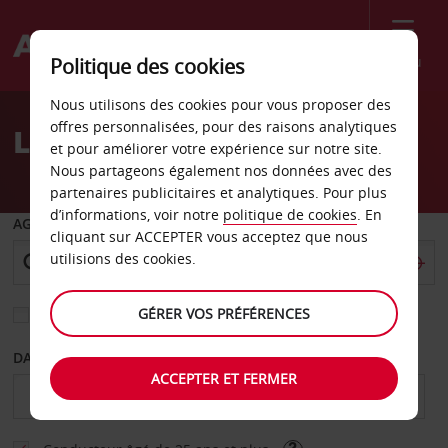
Menu
Politique des cookies
Welcome
Nous utilisons des cookies pour vous proposer des
to
offres personnalisées, pour des raisons analytiques
Location de voiture Boise
Avis
et pour améliorer votre expérience sur notre site.
Nous partageons également nos données avec des
partenaires publicitaires et analytiques. Pour plus
d’informations, voir notre
politique de cookies
. En
AGENCE DE DÉPART
cliquant sur ACCEPTER vous acceptez que nous
utilisions des cookies.
GÉRER VOS PRÉFÉRENCES
Sélectionnez une autre agence de retour
DATE DE DÉBUT
DATE DE FIN
ACCEPTER ET FERMER